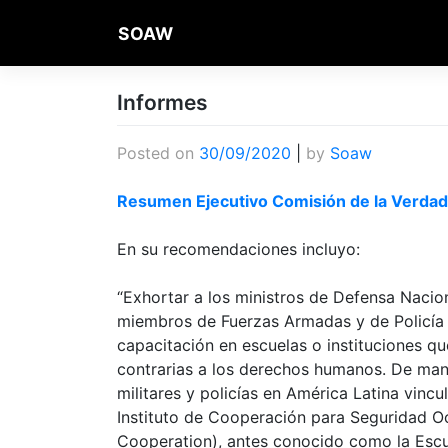
Skip
SOAW
to
content
Informes
Posted on
30/09/2020
|
by
Soaw
Resumen Ejecutivo Comisión de la Verda
En su recomendaciones incluyo:
“Exhortar a los ministros de Defensa Nacion
miembros de Fuerzas Armadas y de Policía 
capacitación en escuelas o instituciones q
contrarias a los derechos humanos. De maner
militares y policías en América Latina vinc
Instituto de Cooperación para Seguridad Oc
Cooperation), antes conocido como la Escu